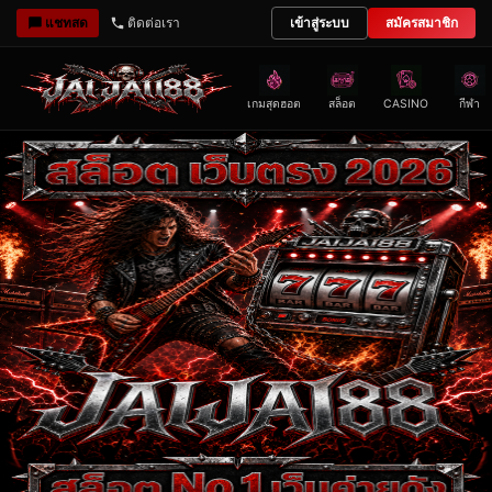
แชทสด
ติดต่อเรา
เข้าสู่ระบบ
สมัครสมาชิก
เกมสุดฮอต
สล็อต
CASINO
กีฬา