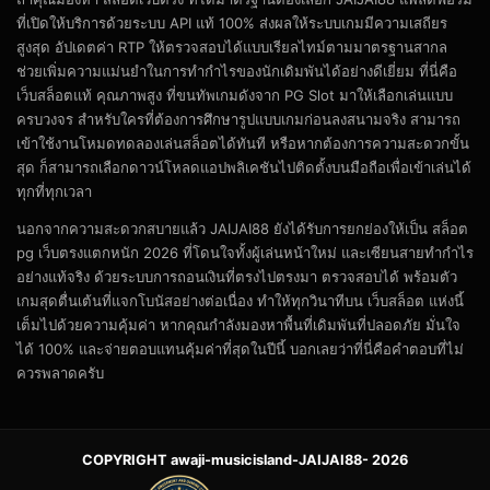
ที่เปิดให้บริการด้วยระบบ API แท้ 100% ส่งผลให้ระบบเกมมีความเสถียร
สูงสุด อัปเดตค่า RTP ให้ตรวจสอบได้แบบเรียลไทม์ตามมาตรฐานสากล
ช่วยเพิ่มความแม่นยำในการทำกำไรของนักเดิมพันได้อย่างดีเยี่ยม ที่นี่คือ
เว็บสล็อตแท้ คุณภาพสูง ที่ขนทัพเกมดังจาก PG Slot มาให้เลือกเล่นแบบ
ครบวงจร สำหรับใครที่ต้องการศึกษารูปแบบเกมก่อนลงสนามจริง สามารถ
เข้าใช้งานโหมดทดลองเล่นสล็อตได้ทันที หรือหากต้องการความสะดวกขั้น
สุด ก็สามารถเลือกดาวน์โหลดแอปพลิเคชันไปติดตั้งบนมือถือเพื่อเข้าเล่นได้
ทุกที่ทุกเวลา
นอกจากความสะดวกสบายแล้ว JAIJAI88 ยังได้รับการยกย่องให้เป็น สล็อต
pg เว็บตรงแตกหนัก 2026 ที่โดนใจทั้งผู้เล่นหน้าใหม่ และเซียนสายทำกำไร
อย่างแท้จริง ด้วยระบบการถอนเงินที่ตรงไปตรงมา ตรวจสอบได้ พร้อมตัว
เกมสุดตื่นเต้นที่แจกโบนัสอย่างต่อเนื่อง ทำให้ทุกวินาทีบน เว็บสล็อต แห่งนี้
เต็มไปด้วยความคุ้มค่า หากคุณกำลังมองหาพื้นที่เดิมพันที่ปลอดภัย มั่นใจ
ได้ 100% และจ่ายตอบแทนคุ้มค่าที่สุดในปีนี้ บอกเลยว่าที่นี่คือคำตอบที่ไม่
ควรพลาดครับ
COPYRIGHT awaji-musicisland-JAIJAI88- 2026