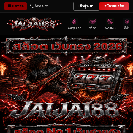
แชทสด
ติดต่อเรา
เข้าสู่ระบบ
สมัครสมาชิก
เกมสุดฮอต
สล็อต
CASINO
กีฬา