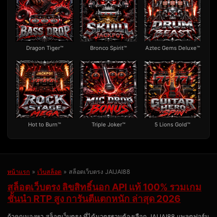
Dragon Tiger™
Bronco Spirit™
Aztec Gems Deluxe™
Hot to Burn™
Triple Joker™
5 Lions Gold™
หน้าแรก
»
เว็บสล็อต
» สล็อตเว็บตรง JAIJAI88
สล็อตเว็บตรง ลิขสิทธิ์นอก API แท้ 100% รวมเกม
ชั้นนำ RTP สูง การันตีแตกหนัก ล่าสุด 2026
ถ้าคุณมองหา สล็อตเว็บตรง ที่ได้มาตรฐานต้องเลือก JAIJAI88 แพลตฟอร์ม