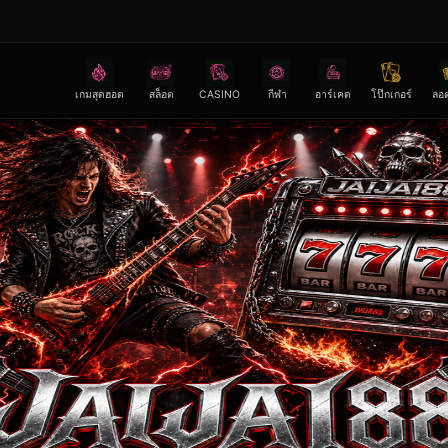
เกมสุดฮอต
สล็อต
CASINO
กีฬา
อาร์เคด
โป๊กเกอร์
ลอต