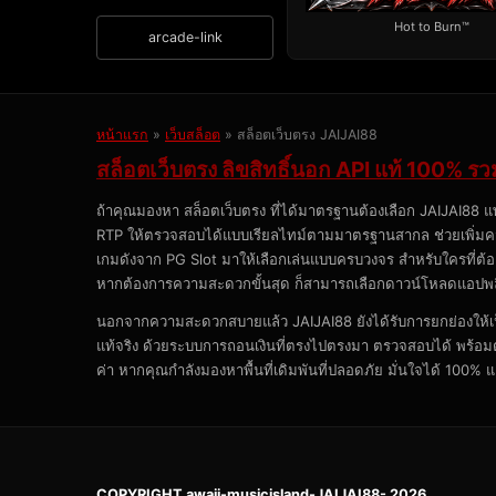
Hot to Burn™
arcade-link
หน้าแรก
»
เว็บสล็อต
» สล็อตเว็บตรง JAIJAI88
สล็อตเว็บตรง ลิขสิทธิ์นอก API แท้ 100% ร
ถ้าคุณมองหา สล็อตเว็บตรง ที่ได้มาตรฐานต้องเลือก JAIJAI88 แ
RTP ให้ตรวจสอบได้แบบเรียลไทม์ตามมาตรฐานสากล ช่วยเพิ่มความแ
เกมดังจาก PG Slot มาให้เลือกเล่นแบบครบวงจร สำหรับใครที่ต
หากต้องการความสะดวกขั้นสุด ก็สามารถเลือกดาวน์โหลดแอปพลิเคชั
นอกจากความสะดวกสบายแล้ว JAIJAI88 ยังได้รับการยกย่องให้เป็
แท้จริง ด้วยระบบการถอนเงินที่ตรงไปตรงมา ตรวจสอบได้ พร้อมตัวเ
ค่า หากคุณกำลังมองหาพื้นที่เดิมพันที่ปลอดภัย มั่นใจได้ 100% แ
COPYRIGHT awaji-musicisland-JAIJAI88- 2026