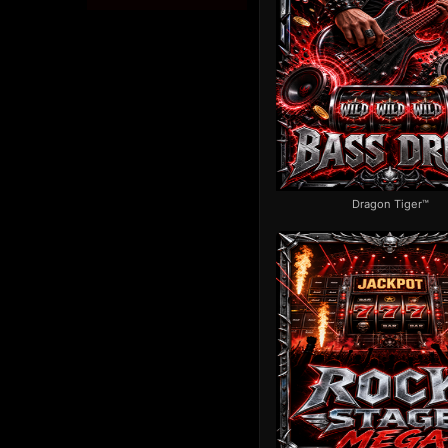
Dragon Tiger™