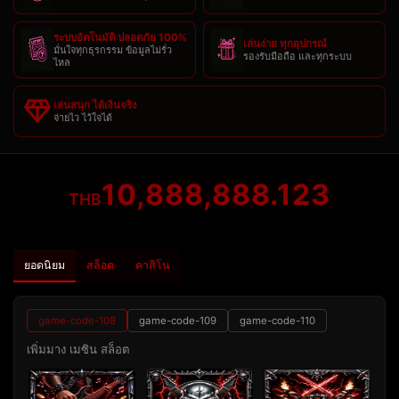
ระบบอัตโนมัติ ปลอดภัย 100%
เล่นง่าย ทุกอุปกรณ์
มั่นใจทุกธุรกรรม ข้อมูลไม่รั่ว
รองรับมือถือ และทุกระบบ
ไหล
เล่นสนุก ได้เงินจริง
จ่ายไว ไว้ใจได้
10,888,888.123
THB
ยอดนิยม
สล็อต
คาสิโน
game-code-108
game-code-109
game-code-110
เพิ่มมาง เมซิน สล็อต