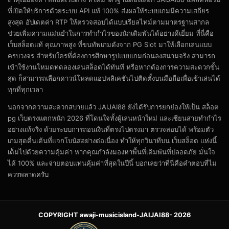
ที่เปิดให้บริการด้วยระบบ API แท้ 100% ส่งผลให้ระบบเกมมีความเสถียร
สูงสุด อัปเดตค่า RTP ให้ตรวจสอบได้แบบเรียลไทม์ตามมาตรฐานสากล
ช่วยเพิ่มความแม่นยำในการทำกำไรของนักเดิมพันได้อย่างดีเยี่ยม ที่นี่คือ
เว็บสล็อตแท้ คุณภาพสูง ที่ขนทัพเกมดังจาก PG Slot มาให้เลือกเล่นแบบ
ครบวงจร สำหรับใครที่ต้องการศึกษารูปแบบเกมก่อนลงสนามจริง สามารถ
เข้าใช้งานโหมดทดลองเล่นสล็อตได้ทันที หรือหากต้องการความสะดวกขั้น
สุด ก็สามารถเลือกดาวน์โหลดแอปพลิเคชันไปติดตั้งบนมือถือเพื่อเข้าเล่นได้
ทุกที่ทุกเวลา
นอกจากความสะดวกสบายแล้ว JAIJAI88 ยังได้รับการยกย่องให้เป็น สล็อต
pg เว็บตรงแตกหนัก 2026 ที่โดนใจทั้งผู้เล่นหน้าใหม่ และเซียนสายทำกำไร
อย่างแท้จริง ด้วยระบบการถอนเงินที่ตรงไปตรงมา ตรวจสอบได้ พร้อมตัว
เกมสุดตื่นเต้นที่แจกโบนัสอย่างต่อเนื่อง ทำให้ทุกวินาทีบน เว็บสล็อต แห่งนี้
เต็มไปด้วยความคุ้มค่า หากคุณกำลังมองหาพื้นที่เดิมพันที่ปลอดภัย มั่นใจ
ได้ 100% และจ่ายตอบแทนคุ้มค่าที่สุดในปีนี้ บอกเลยว่าที่นี่คือคำตอบที่ไม่
ควรพลาดครับ
COPYRIGHT awaji-musicisland-JAIJAI88- 2026