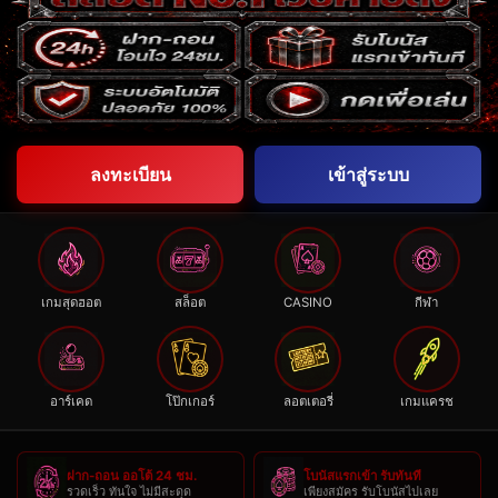
ลงทะเบียน
เข้าสู่ระบบ
เกมสุดฮอต
สล็อต
CASINO
กีฬา
อาร์เคด
โป๊กเกอร์
ลอตเตอรี่
เกมแครช
ฝาก-ถอน ออโต้ 24 ชม.
โบนัสแรกเข้า รับทันที
รวดเร็ว ทันใจ ไม่มีสะดุด
เพียงสมัคร รับโบนัสไปเลย