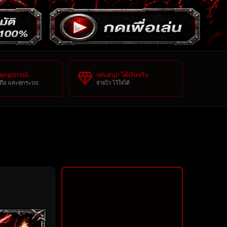
 ทุกอุปกรณ์
เล่นสนุก ได้เงินจริง
อถือ และทุกระบบ
จ่ายไว ไว้ใจได้