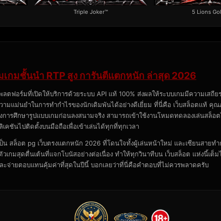
Triple Joker™
5 Lions Go
วมเกมชั้นนำ RTP สูง การันตีแตกหนัก ล่าสุด 2026
พลตฟอร์มที่เปิดให้บริการด้วยระบบ API แท้ 100% ส่งผลให้ระบบเกมมีความเสถียรส
ม่นยำในการทำกำไรของนักเดิมพันได้อย่างดีเยี่ยม ที่นี่คือ เว็บสล็อตแท้ คุณภ
้องการศึกษารูปแบบเกมก่อนลงสนามจริง สามารถเข้าใช้งานโหมดทดลองเล่นสล็อตได
นไปติดตั้งบนมือถือเพื่อเข้าเล่นได้ทุกที่ทุกเวลา
น สล็อต pg เว็บตรงแตกหนัก 2026 ที่โดนใจทั้งผู้เล่นหน้าใหม่ และเซียนสายทำ
กมสุดตื่นเต้นที่แจกโบนัสอย่างต่อเนื่อง ทำให้ทุกวินาทีบน เว็บสล็อต แห่งนี้เต็
ละจ่ายตอบแทนคุ้มค่าที่สุดในปีนี้ บอกเลยว่าที่นี่คือคำตอบที่ไม่ควรพลาดครับ