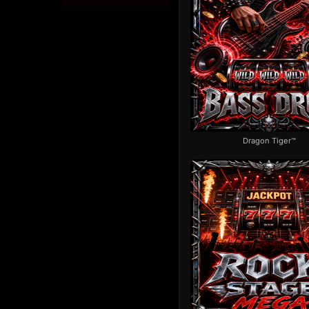
Dragon Tiger™