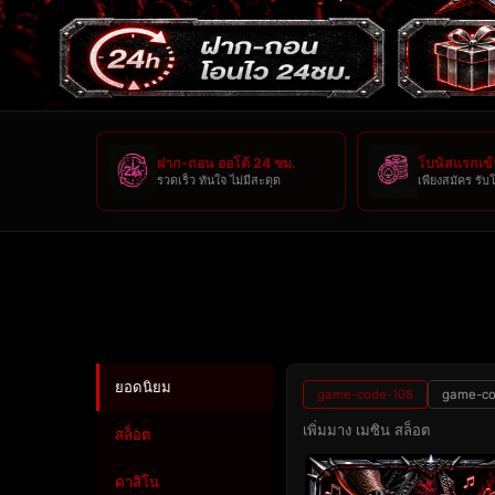
ฝาก-ถอน ออโต้ 24 ชม.
โบนัสแรกเข้า
รวดเร็ว ทันใจ ไม่มีสะดุด
เพียงสมัคร รั
ยอดนิยม
game-code-108
game-co
เพิ่มมาง เมซิน สล็อต
สล็อต
คาสิโน