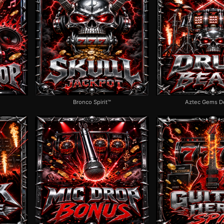
Bronco Spirit™
Aztec Gems D