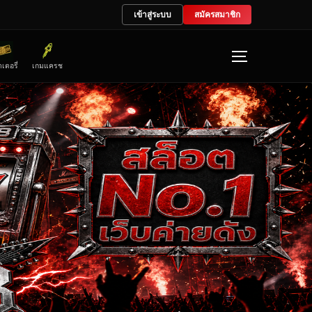
เข้าสู่ระบบ
สมัครสมาชิก
เตอรี่
เกมแครช