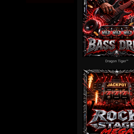
Dragon Tiger™