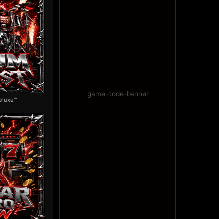
game-code-banner
eluxe™