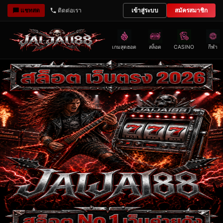
แชทสด
ติดต่อเรา
เข้าสู่ระบบ
สมัครสมาชิก
เกมสุดฮอต
สล็อต
CASINO
กีฬา