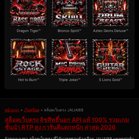
Dragon Tiger™
Bronco Spirit™
Aztec Gems Deluxe™
Hot to Burn™
Triple Joker™
5 Lions Gold™
หน้าแรก
»
เว็บสล็อต
» สล็อตเว็บตรง JAIJAI88
สล็อตเว็บตรง ลิขสิทธิ์นอก API แท้ 100% รวมเกม
ชั้นนำ RTP สูง การันตีแตกหนัก ล่าสุด 2026
ถ้าคุณมองหา สล็อตเว็บตรง ที่ได้มาตรฐานต้องเลือก JAIJAI88 แพลตฟอร์ม