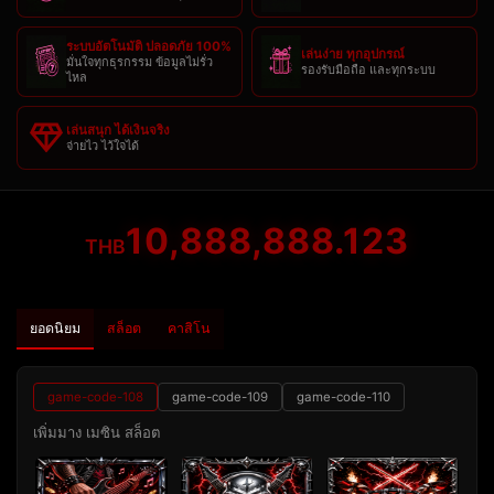
ระบบอัตโนมัติ ปลอดภัย 100%
เล่นง่าย ทุกอุปกรณ์
มั่นใจทุกธุรกรรม ข้อมูลไม่รั่ว
รองรับมือถือ และทุกระบบ
ไหล
เล่นสนุก ได้เงินจริง
จ่ายไว ไว้ใจได้
10,888,888.123
THB
ยอดนิยม
สล็อต
คาสิโน
game-code-108
game-code-109
game-code-110
เพิ่มมาง เมซิน สล็อต