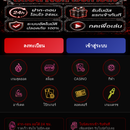
ลงทะเบียน
เข้าสู่ระบบ
เกมสุดฮอต
สล็อต
CASINO
กีฬา
อาร์เคด
โป๊กเกอร์
ลอตเตอรี่
เกมแครช
ฝาก-ถอน ออโต้ 24 ชม.
โบนัสแรกเข้า รับทันที
รวดเร็ว ทันใจ ไม่มีสะดุด
เพียงสมัคร รับโบนัสไปเลย