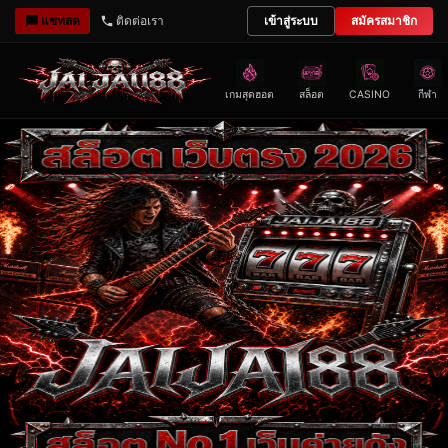
แชทสด
ติดต่อเรา
เข้าสู่ระบบ
สมัครสมาชิก
เกมสุดฮอต
สล็อต
CASINO
กีฬา