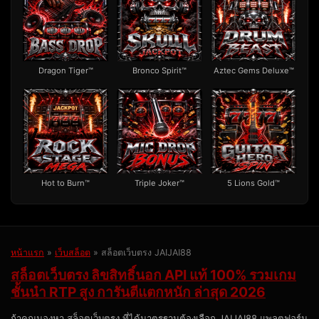
Dragon Tiger™
Bronco Spirit™
Aztec Gems Deluxe™
Hot to Burn™
Triple Joker™
5 Lions Gold™
หน้าแรก
»
เว็บสล็อต
» สล็อตเว็บตรง JAIJAI88
สล็อตเว็บตรง ลิขสิทธิ์นอก API แท้ 100% รวมเกม
ชั้นนำ RTP สูง การันตีแตกหนัก ล่าสุด 2026
ถ้าคุณมองหา สล็อตเว็บตรง ที่ได้มาตรฐานต้องเลือก JAIJAI88 แพลตฟอร์ม