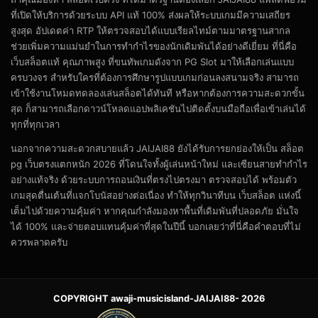
ที่เปิดให้บริการด้วยระบบ API แท้ 100% ส่งผลให้ระบบเกมมีความเสถียร
สูงสุด อัปเดตค่า RTP ให้ตรวจสอบได้แบบเรียลไทม์ตามมาตรฐานสากล
ช่วยเพิ่มความแม่นยำในการทำกำไรของนักเดิมพันได้อย่างดีเยี่ยม ที่นี่คือ
เว็บสล็อตแท้ คุณภาพสูง ที่ขนทัพเกมดังจาก PG Slot มาให้เลือกเล่นแบบ
ครบวงจร สำหรับใครที่ต้องการศึกษารูปแบบเกมก่อนลงสนามจริง สามารถ
เข้าใช้งานโหมดทดลองเล่นสล็อตได้ทันที หรือหากต้องการความสะดวกขั้น
สุด ก็สามารถเลือกดาวน์โหลดแอปพลิเคชันไปติดตั้งบนมือถือเพื่อเข้าเล่นได้
ทุกที่ทุกเวลา
นอกจากความสะดวกสบายแล้ว JAIJAI88 ยังได้รับการยกย่องให้เป็น สล็อต
pg เว็บตรงแตกหนัก 2026 ที่โดนใจทั้งผู้เล่นหน้าใหม่ และเซียนสายทำกำไร
อย่างแท้จริง ด้วยระบบการถอนเงินที่ตรงไปตรงมา ตรวจสอบได้ พร้อมตัว
เกมสุดตื่นเต้นที่แจกโบนัสอย่างต่อเนื่อง ทำให้ทุกวินาทีบน เว็บสล็อต แห่งนี้
เต็มไปด้วยความคุ้มค่า หากคุณกำลังมองหาพื้นที่เดิมพันที่ปลอดภัย มั่นใจ
ได้ 100% และจ่ายตอบแทนคุ้มค่าที่สุดในปีนี้ บอกเลยว่าที่นี่คือคำตอบที่ไม่
ควรพลาดครับ
COPYRIGHT awaji-musicisland-JAIJAI88- 2026