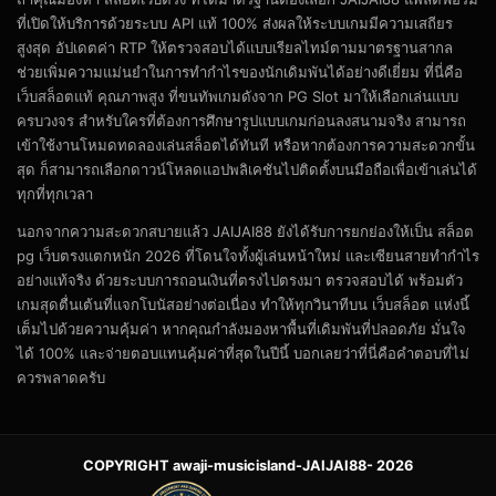
ที่เปิดให้บริการด้วยระบบ API แท้ 100% ส่งผลให้ระบบเกมมีความเสถียร
สูงสุด อัปเดตค่า RTP ให้ตรวจสอบได้แบบเรียลไทม์ตามมาตรฐานสากล
ช่วยเพิ่มความแม่นยำในการทำกำไรของนักเดิมพันได้อย่างดีเยี่ยม ที่นี่คือ
เว็บสล็อตแท้ คุณภาพสูง ที่ขนทัพเกมดังจาก PG Slot มาให้เลือกเล่นแบบ
ครบวงจร สำหรับใครที่ต้องการศึกษารูปแบบเกมก่อนลงสนามจริง สามารถ
เข้าใช้งานโหมดทดลองเล่นสล็อตได้ทันที หรือหากต้องการความสะดวกขั้น
สุด ก็สามารถเลือกดาวน์โหลดแอปพลิเคชันไปติดตั้งบนมือถือเพื่อเข้าเล่นได้
ทุกที่ทุกเวลา
นอกจากความสะดวกสบายแล้ว JAIJAI88 ยังได้รับการยกย่องให้เป็น สล็อต
pg เว็บตรงแตกหนัก 2026 ที่โดนใจทั้งผู้เล่นหน้าใหม่ และเซียนสายทำกำไร
อย่างแท้จริง ด้วยระบบการถอนเงินที่ตรงไปตรงมา ตรวจสอบได้ พร้อมตัว
เกมสุดตื่นเต้นที่แจกโบนัสอย่างต่อเนื่อง ทำให้ทุกวินาทีบน เว็บสล็อต แห่งนี้
เต็มไปด้วยความคุ้มค่า หากคุณกำลังมองหาพื้นที่เดิมพันที่ปลอดภัย มั่นใจ
ได้ 100% และจ่ายตอบแทนคุ้มค่าที่สุดในปีนี้ บอกเลยว่าที่นี่คือคำตอบที่ไม่
ควรพลาดครับ
COPYRIGHT awaji-musicisland-JAIJAI88- 2026