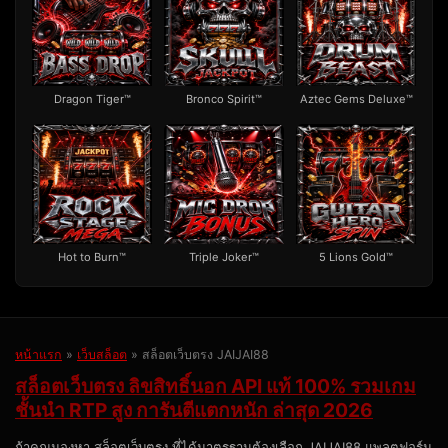
Dragon Tiger™
Bronco Spirit™
Aztec Gems Deluxe™
Hot to Burn™
Triple Joker™
5 Lions Gold™
หน้าแรก
»
เว็บสล็อต
» สล็อตเว็บตรง JAIJAI88
สล็อตเว็บตรง ลิขสิทธิ์นอก API แท้ 100% รวมเกม
ชั้นนำ RTP สูง การันตีแตกหนัก ล่าสุด 2026
ถ้าคุณมองหา สล็อตเว็บตรง ที่ได้มาตรฐานต้องเลือก JAIJAI88 แพลตฟอร์ม