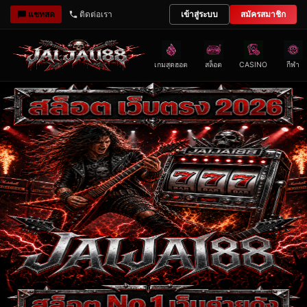
แชทสด
ติดต่อเรา
เข้าสู่ระบบ
สมัครสมาชิก
เกมสุดฮอต
สล็อต
CASINO
กีฬา