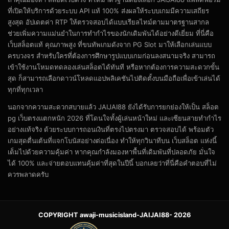
ที่เปิดให้บริการด้วยระบบ API แท้ 100% ส่งผลให้ระบบเกมมีความเสถียร
สูงสุด อัปเดตค่า RTP ให้ตรวจสอบได้แบบเรียลไทม์ตามมาตรฐานสากล
ช่วยเพิ่มความแม่นยำในการทำกำไรของนักเดิมพันได้อย่างดีเยี่ยม ที่นี่คือ
เว็บสล็อตแท้ คุณภาพสูง ที่ขนทัพเกมดังจาก PG Slot มาให้เลือกเล่นแบบ
ครบวงจร สำหรับใครที่ต้องการศึกษารูปแบบเกมก่อนลงสนามจริง สามารถ
เข้าใช้งานโหมดทดลองเล่นสล็อตได้ทันที หรือหากต้องการความสะดวกขั้น
สุด ก็สามารถเลือกดาวน์โหลดแอปพลิเคชันไปติดตั้งบนมือถือเพื่อเข้าเล่นได้
ทุกที่ทุกเวลา
นอกจากความสะดวกสบายแล้ว JAIJAI88 ยังได้รับการยกย่องให้เป็น สล็อต
pg เว็บตรงแตกหนัก 2026 ที่โดนใจทั้งผู้เล่นหน้าใหม่ และเซียนสายทำกำไร
อย่างแท้จริง ด้วยระบบการถอนเงินที่ตรงไปตรงมา ตรวจสอบได้ พร้อมตัว
เกมสุดตื่นเต้นที่แจกโบนัสอย่างต่อเนื่อง ทำให้ทุกวินาทีบน เว็บสล็อต แห่งนี้
เต็มไปด้วยความคุ้มค่า หากคุณกำลังมองหาพื้นที่เดิมพันที่ปลอดภัย มั่นใจ
ได้ 100% และจ่ายตอบแทนคุ้มค่าที่สุดในปีนี้ บอกเลยว่าที่นี่คือคำตอบที่ไม่
ควรพลาดครับ
COPYRIGHT awaji-musicisland-JAIJAI88- 2026