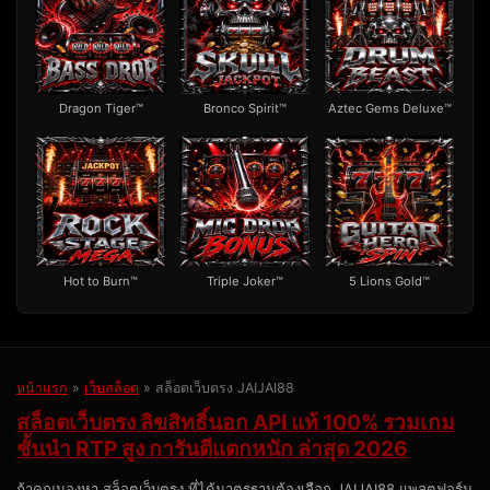
Dragon Tiger™
Bronco Spirit™
Aztec Gems Deluxe™
Hot to Burn™
Triple Joker™
5 Lions Gold™
หน้าแรก
»
เว็บสล็อต
» สล็อตเว็บตรง JAIJAI88
สล็อตเว็บตรง ลิขสิทธิ์นอก API แท้ 100% รวมเกม
ชั้นนำ RTP สูง การันตีแตกหนัก ล่าสุด 2026
ถ้าคุณมองหา สล็อตเว็บตรง ที่ได้มาตรฐานต้องเลือก JAIJAI88 แพลตฟอร์ม