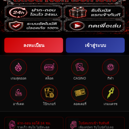
ลงทะเบียน
เข้าสู่ระบบ
เกมสุดฮอต
สล็อต
CASINO
กีฬา
อาร์เคด
โป๊กเกอร์
ลอตเตอรี่
เกมแครช
ฝาก-ถอน ออโต้ 24 ชม.
โบนัสแรกเข้า รับทันที
รวดเร็ว ทันใจ ไม่มีสะดุด
เพียงสมัคร รับโบนัสไปเลย