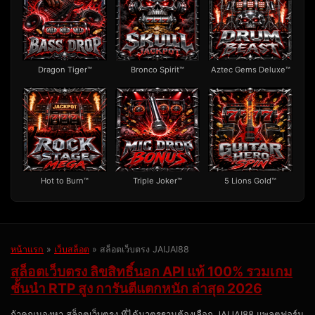
Dragon Tiger™
Bronco Spirit™
Aztec Gems Deluxe™
Hot to Burn™
Triple Joker™
5 Lions Gold™
หน้าแรก
»
เว็บสล็อต
» สล็อตเว็บตรง JAIJAI88
สล็อตเว็บตรง ลิขสิทธิ์นอก API แท้ 100% รวมเกม
ชั้นนำ RTP สูง การันตีแตกหนัก ล่าสุด 2026
ถ้าคุณมองหา สล็อตเว็บตรง ที่ได้มาตรฐานต้องเลือก JAIJAI88 แพลตฟอร์ม