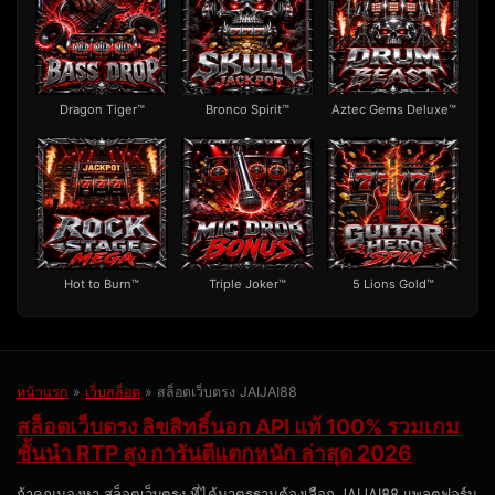
Dragon Tiger™
Bronco Spirit™
Aztec Gems Deluxe™
Hot to Burn™
Triple Joker™
5 Lions Gold™
หน้าแรก
»
เว็บสล็อต
» สล็อตเว็บตรง JAIJAI88
สล็อตเว็บตรง ลิขสิทธิ์นอก API แท้ 100% รวมเกม
ชั้นนำ RTP สูง การันตีแตกหนัก ล่าสุด 2026
ถ้าคุณมองหา สล็อตเว็บตรง ที่ได้มาตรฐานต้องเลือก JAIJAI88 แพลตฟอร์ม