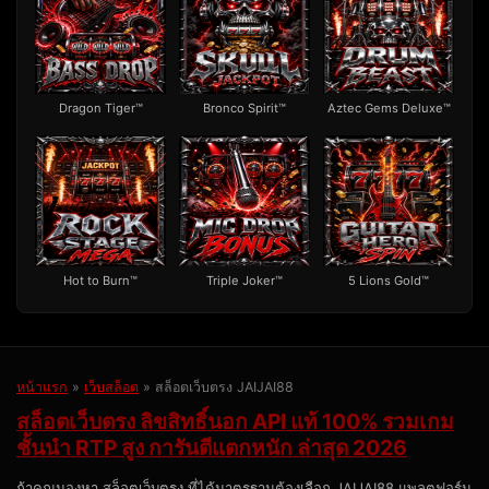
Dragon Tiger™
Bronco Spirit™
Aztec Gems Deluxe™
Hot to Burn™
Triple Joker™
5 Lions Gold™
หน้าแรก
»
เว็บสล็อต
» สล็อตเว็บตรง JAIJAI88
สล็อตเว็บตรง ลิขสิทธิ์นอก API แท้ 100% รวมเกม
ชั้นนำ RTP สูง การันตีแตกหนัก ล่าสุด 2026
ถ้าคุณมองหา สล็อตเว็บตรง ที่ได้มาตรฐานต้องเลือก JAIJAI88 แพลตฟอร์ม