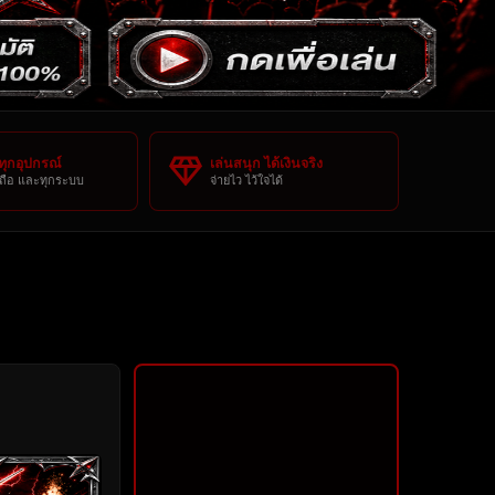
 ทุกอุปกรณ์
เล่นสนุก ได้เงินจริง
อถือ และทุกระบบ
จ่ายไว ไว้ใจได้