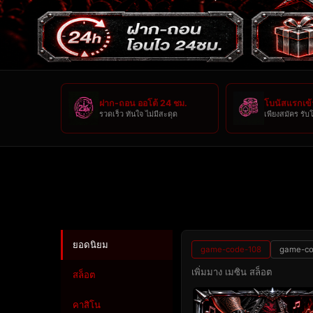
ฝาก-ถอน ออโต้ 24 ชม.
โบนัสแรกเข้า
รวดเร็ว ทันใจ ไม่มีสะดุด
เพียงสมัคร รั
ยอดนิยม
game-code-108
game-co
เพิ่มมาง เมซิน สล็อต
สล็อต
คาสิโน