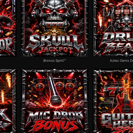
Bronco Spirit™
Aztec Gems D