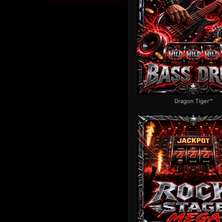
Dragon Tiger™