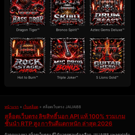
Dragon Tiger™
Bronco Spirit™
Aztec Gems Deluxe™
Hot to Burn™
Triple Joker™
5 Lions Gold™
หน้าแรก
»
เว็บสล็อต
» สล็อตเว็บตรง JAIJAI88
สล็อตเว็บตรง ลิขสิทธิ์นอก API แท้ 100% รวมเกม
ชั้นนำ RTP สูง การันตีแตกหนัก ล่าสุด 2026
ถ้าคุณมองหา สล็อตเว็บตรง ที่ได้มาตรฐานต้องเลือก JAIJAI88 แพลตฟอร์ม