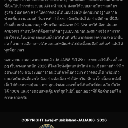
ที่เปิดให้บริการด้วยระบบ API แท้ 100% ส่งผลให้ระบบเกมมีความเสถียร
สูงสุด อัปเดตค่า RTP ให้ตรวจสอบได้แบบเรียลไทม์ตามมาตรฐานสากล
ช่วยเพิ่มความแม่นยำในการทำกำไรของนักเดิมพันได้อย่างดีเยี่ยม ที่นี่คือ
เว็บสล็อตแท้ คุณภาพสูง ที่ขนทัพเกมดังจาก PG Slot มาให้เลือกเล่นแบบ
ครบวงจร สำหรับใครที่ต้องการศึกษารูปแบบเกมก่อนลงสนามจริง สามารถ
เข้าใช้งานโหมดทดลองเล่นสล็อตได้ทันที หรือหากต้องการความสะดวกขั้น
สุด ก็สามารถเลือกดาวน์โหลดแอปพลิเคชันไปติดตั้งบนมือถือเพื่อเข้าเล่นได้
ทุกที่ทุกเวลา
นอกจากความสะดวกสบายแล้ว JAIJAI88 ยังได้รับการยกย่องให้เป็น สล็อต
pg เว็บตรงแตกหนัก 2026 ที่โดนใจทั้งผู้เล่นหน้าใหม่ และเซียนสายทำกำไร
อย่างแท้จริง ด้วยระบบการถอนเงินที่ตรงไปตรงมา ตรวจสอบได้ พร้อมตัว
เกมสุดตื่นเต้นที่แจกโบนัสอย่างต่อเนื่อง ทำให้ทุกวินาทีบน เว็บสล็อต แห่งนี้
เต็มไปด้วยความคุ้มค่า หากคุณกำลังมองหาพื้นที่เดิมพันที่ปลอดภัย มั่นใจ
ได้ 100% และจ่ายตอบแทนคุ้มค่าที่สุดในปีนี้ บอกเลยว่าที่นี่คือคำตอบที่ไม่
ควรพลาดครับ
COPYRIGHT awaji-musicisland-JAIJAI88- 2026