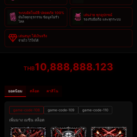
ระบบอัตโนมัติ ปลอดภัย 100%
เล่นง่าย ทุกอุปกรณ์
มั่นใจทุกธุรกรรม ข้อมูลไม่รั่ว
รองรับมือถือ และทุกระบบ
ไหล
เล่นสนุก ได้เงินจริง
จ่ายไว ไว้ใจได้
10,888,888.123
THB
ยอดนิยม
สล็อต
คาสิโน
game-code-108
game-code-109
game-code-110
เพิ่มมาง เมซิน สล็อต