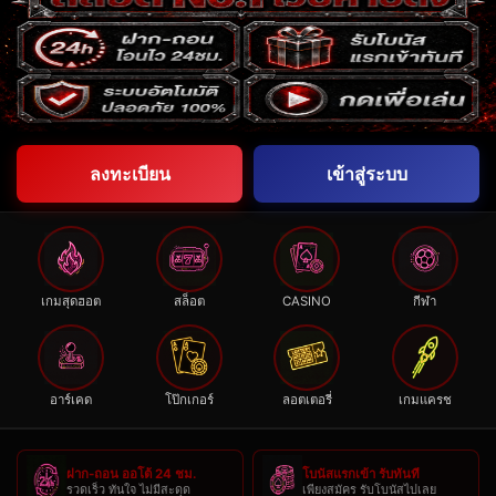
ลงทะเบียน
เข้าสู่ระบบ
เกมสุดฮอต
สล็อต
CASINO
กีฬา
อาร์เคด
โป๊กเกอร์
ลอตเตอรี่
เกมแครช
ฝาก-ถอน ออโต้ 24 ชม.
โบนัสแรกเข้า รับทันที
รวดเร็ว ทันใจ ไม่มีสะดุด
เพียงสมัคร รับโบนัสไปเลย