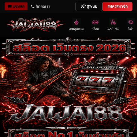
แชทสด
ติดต่อเรา
เข้าสู่ระบบ
สมัครสมาชิก
เกมสุดฮอต
สล็อต
CASINO
กีฬา