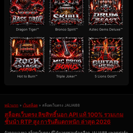
Dragon Tiger™
Bronco Spirit™
Aztec Gems Deluxe™
Hot to Burn™
Triple Joker™
5 Lions Gold™
หน้าแรก
»
เว็บสล็อต
» สล็อตเว็บตรง JAIJAI88
สล็อตเว็บตรง ลิขสิทธิ์นอก API แท้ 100% รวมเกม
ชั้นนำ RTP สูง การันตีแตกหนัก ล่าสุด 2026
ถ้าคุณมองหา สล็อตเว็บตรง ที่ได้มาตรฐานต้องเลือก JAIJAI88 แพลตฟอร์ม