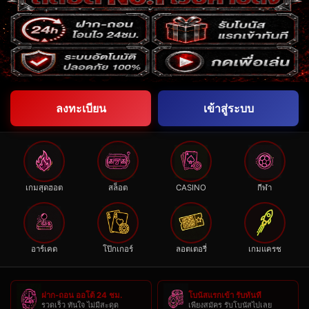
ลงทะเบียน
เข้าสู่ระบบ
เกมสุดฮอต
สล็อต
CASINO
กีฬา
อาร์เคด
โป๊กเกอร์
ลอตเตอรี่
เกมแครช
ฝาก-ถอน ออโต้ 24 ชม.
โบนัสแรกเข้า รับทันที
รวดเร็ว ทันใจ ไม่มีสะดุด
เพียงสมัคร รับโบนัสไปเลย