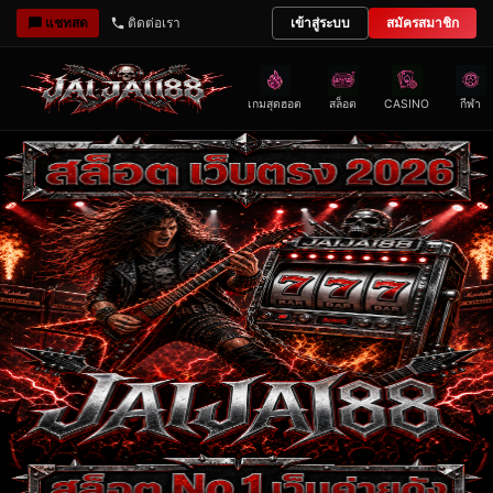
แชทสด
ติดต่อเรา
เข้าสู่ระบบ
สมัครสมาชิก
เกมสุดฮอต
สล็อต
CASINO
กีฬา