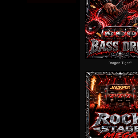
Dragon Tiger™