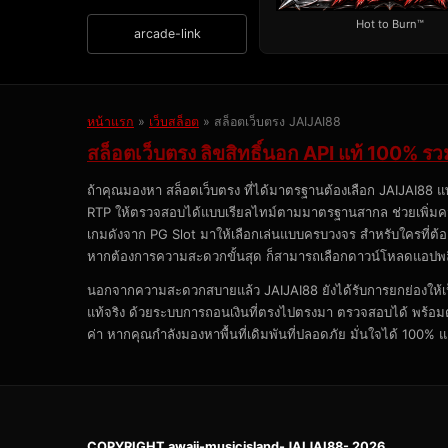
Hot to Burn™
arcade-link
หน้าแรก
»
เว็บสล็อต
» สล็อตเว็บตรง JAIJAI88
สล็อตเว็บตรง ลิขสิทธิ์นอก API แท้ 100% ร
ถ้าคุณมองหา สล็อตเว็บตรง ที่ได้มาตรฐานต้องเลือก JAIJAI88 แ
RTP ให้ตรวจสอบได้แบบเรียลไทม์ตามมาตรฐานสากล ช่วยเพิ่มความแ
เกมดังจาก PG Slot มาให้เลือกเล่นแบบครบวงจร สำหรับใครที่ต
หากต้องการความสะดวกขั้นสุด ก็สามารถเลือกดาวน์โหลดแอปพลิเคชั
นอกจากความสะดวกสบายแล้ว JAIJAI88 ยังได้รับการยกย่องให้เป็
แท้จริง ด้วยระบบการถอนเงินที่ตรงไปตรงมา ตรวจสอบได้ พร้อมตัวเ
ค่า หากคุณกำลังมองหาพื้นที่เดิมพันที่ปลอดภัย มั่นใจได้ 100% แ
COPYRIGHT awaji-musicisland-JAIJAI88- 2026