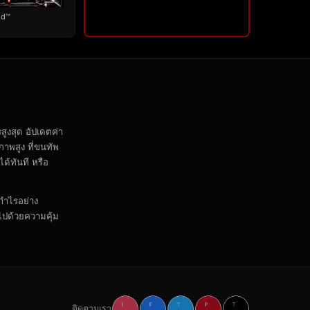
ld™
ูงสุด อัปเดตค่า
าพสูง ที่ขนทัพ
้ทันที หรือ
กำไรอย่าง
มไปด้วยความคุ้ม
ติดตามเรา