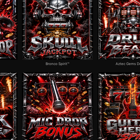
Bronco Spirit™
Aztec Gems D