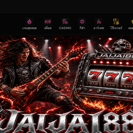
เกมสุดฮอต
สล็อต
CASINO
กีฬา
อาร์เคด
โป๊กเกอร์
ลอต