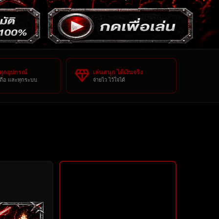
 ทุกอุปกรณ์
เล่นสนุก ได้เงินจริง
อถือ และทุกระบบ
จ่ายไว ไว้ใจได้