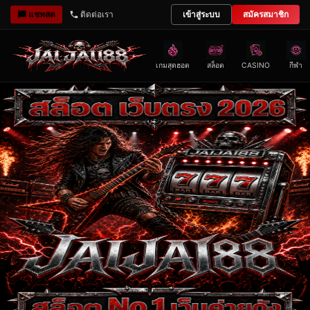
แชทสด
ติดต่อเรา
เข้าสู่ระบบ
สมัครสมาชิก
เกมสุดฮอต
สล็อต
CASINO
กีฬา