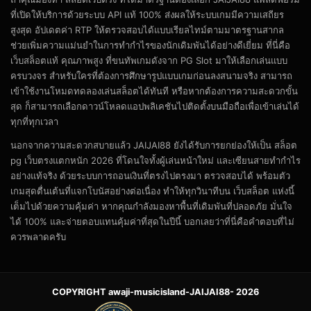
ที่เปิดให้บริการด้วยระบบ API แท้ 100% ส่งผลให้ระบบเกมมีความเสถียร
สูงสุด อัปเดตค่า RTP ให้ตรวจสอบได้แบบเรียลไทม์ตามมาตรฐานสากล
ช่วยเพิ่มความแม่นยำในการทำกำไรของนักเดิมพันได้อย่างดีเยี่ยม ที่นี่คือ
เว็บสล็อตแท้ คุณภาพสูง ที่ขนทัพเกมดังจาก PG Slot มาให้เลือกเล่นแบบ
ครบวงจร สำหรับใครที่ต้องการศึกษารูปแบบเกมก่อนลงสนามจริง สามารถ
เข้าใช้งานโหมดทดลองเล่นสล็อตได้ทันที หรือหากต้องการความสะดวกขั้น
สุด ก็สามารถเลือกดาวน์โหลดแอปพลิเคชันไปติดตั้งบนมือถือเพื่อเข้าเล่นได้
ทุกที่ทุกเวลา
นอกจากความสะดวกสบายแล้ว JAIJAI88 ยังได้รับการยกย่องให้เป็น สล็อต
pg เว็บตรงแตกหนัก 2026 ที่โดนใจทั้งผู้เล่นหน้าใหม่ และเซียนสายทำกำไร
อย่างแท้จริง ด้วยระบบการถอนเงินที่ตรงไปตรงมา ตรวจสอบได้ พร้อมตัว
เกมสุดตื่นเต้นที่แจกโบนัสอย่างต่อเนื่อง ทำให้ทุกวินาทีบน เว็บสล็อต แห่งนี้
เต็มไปด้วยความคุ้มค่า หากคุณกำลังมองหาพื้นที่เดิมพันที่ปลอดภัย มั่นใจ
ได้ 100% และจ่ายตอบแทนคุ้มค่าที่สุดในปีนี้ บอกเลยว่าที่นี่คือคำตอบที่ไม่
ควรพลาดครับ
COPYRIGHT awaji-musicisland-JAIJAI88- 2026