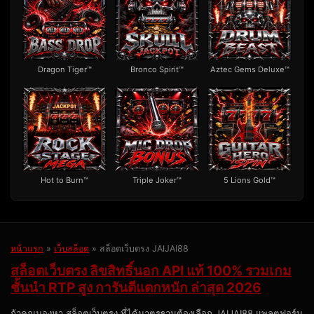
Dragon Tiger™
Bronco Spirit™
Aztec Gems Deluxe™
Hot to Burn™
Triple Joker™
5 Lions Gold™
หน้าแรก
»
เว็บสล็อต
» สล็อตเว็บตรง JAIJAI88
สล็อตเว็บตรง ลิขสิทธิ์นอก API แท้ 100% รวมเกม
ชั้นนำ RTP สูง การันตีแตกหนัก ล่าสุด 2026
ถ้าคุณมองหา สล็อตเว็บตรง ที่ได้มาตรฐานต้องเลือก JAIJAI88 แพลตฟอร์ม