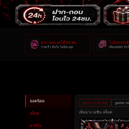
ฝาก-ถอน ออโต้ 24 ชม.
โบนัสแรกเข้า
รวดเร็ว ทันใจ ไม่มีสะดุด
เพียงสมัคร รั
ยอดนิยม
game-code-108
game-co
เพิ่มมาง เมซิน สล็อต
สล็อต
คาสิโน