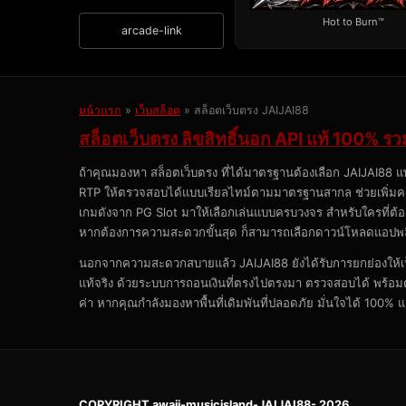
Hot to Burn™
arcade-link
หน้าแรก
»
เว็บสล็อต
» สล็อตเว็บตรง JAIJAI88
สล็อตเว็บตรง ลิขสิทธิ์นอก API แท้ 100% ร
ถ้าคุณมองหา สล็อตเว็บตรง ที่ได้มาตรฐานต้องเลือก JAIJAI88 แ
RTP ให้ตรวจสอบได้แบบเรียลไทม์ตามมาตรฐานสากล ช่วยเพิ่มความแ
เกมดังจาก PG Slot มาให้เลือกเล่นแบบครบวงจร สำหรับใครที่ต
หากต้องการความสะดวกขั้นสุด ก็สามารถเลือกดาวน์โหลดแอปพลิเคชั
นอกจากความสะดวกสบายแล้ว JAIJAI88 ยังได้รับการยกย่องให้เป็
แท้จริง ด้วยระบบการถอนเงินที่ตรงไปตรงมา ตรวจสอบได้ พร้อมตัวเ
ค่า หากคุณกำลังมองหาพื้นที่เดิมพันที่ปลอดภัย มั่นใจได้ 100% แ
COPYRIGHT awaji-musicisland-JAIJAI88- 2026