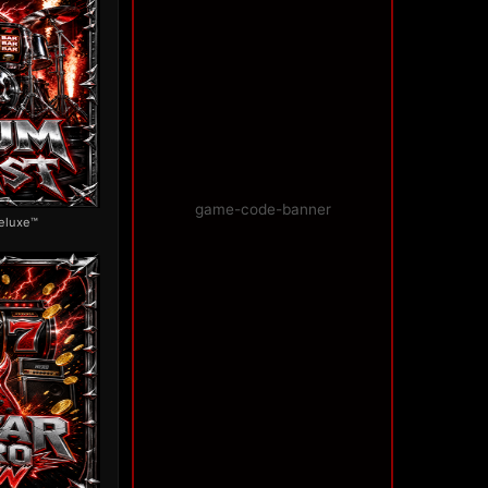
game-code-banner
eluxe™