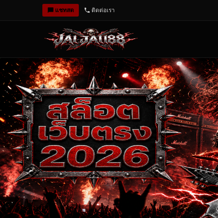
แชทสด
ติดต่อเรา