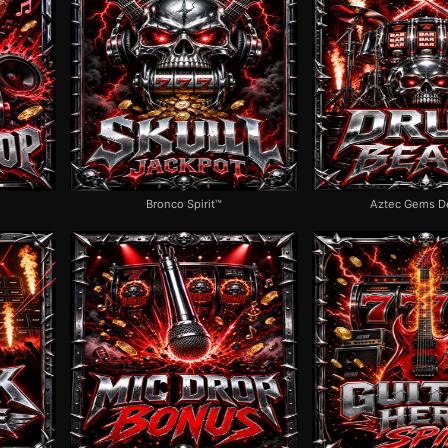
Bronco Spirit™
Aztec Gems D