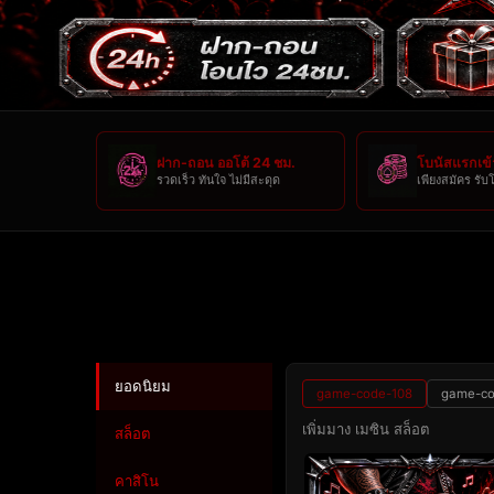
ฝาก-ถอน ออโต้ 24 ชม.
โบนัสแรกเข้า
รวดเร็ว ทันใจ ไม่มีสะดุด
เพียงสมัคร รั
ยอดนิยม
game-code-108
game-co
เพิ่มมาง เมซิน สล็อต
สล็อต
คาสิโน