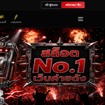
เข้าสู่ระบบ
สมัครสมาชิก
เตอรี่
เกมแครช