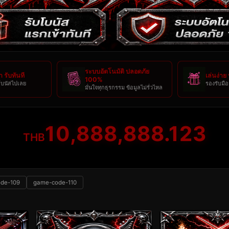
ระบบอัตโนมัติ ปลอดภัย
 รับทันที
เล่นง่าย
100%
บโบนัสไปเลย
รองรับมื
มั่นใจทุกธุรกรรม ข้อมูลไม่รั่วไหล
10,888,888.123
THB
de-109
game-code-110