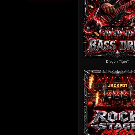
Dragon Tiger™