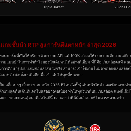
Triple Joker™
5 Lions Go
วมเกมชั้นนำ RTP สูง การันตีแตกหนัก ล่าสุด 2026
พลตฟอร์มที่เปิดให้บริการด้วยระบบ API แท้ 100% ส่งผลให้ระบบเกมมีความเสถียรส
ม่นยำในการทำกำไรของนักเดิมพันได้อย่างดีเยี่ยม ที่นี่คือ เว็บสล็อตแท้ คุณภ
้องการศึกษารูปแบบเกมก่อนลงสนามจริง สามารถเข้าใช้งานโหมดทดลองเล่นสล็อตได
นไปติดตั้งบนมือถือเพื่อเข้าเล่นได้ทุกที่ทุกเวลา
น สล็อต pg เว็บตรงแตกหนัก 2026 ที่โดนใจทั้งผู้เล่นหน้าใหม่ และเซียนสายทำ
กมสุดตื่นเต้นที่แจกโบนัสอย่างต่อเนื่อง ทำให้ทุกวินาทีบน เว็บสล็อต แห่งนี้เต็
ละจ่ายตอบแทนคุ้มค่าที่สุดในปีนี้ บอกเลยว่าที่นี่คือคำตอบที่ไม่ควรพลาดครับ