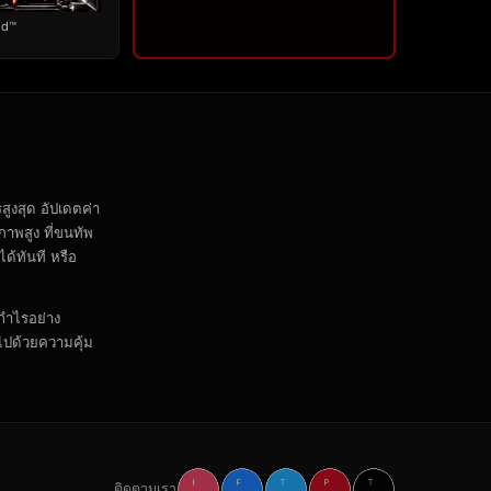
ld™
ูงสุด อัปเดตค่า
าพสูง ที่ขนทัพ
้ทันที หรือ
กำไรอย่าง
มไปด้วยความคุ้ม
ติดตามเรา